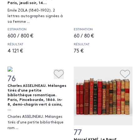
Paris, jeudi soir, 14...
Emile ZOLA (1840-1902). 2
lettres autographes signées à
sa femme
...
ESTIMATION
ESTIMATION
600 / 800 €
60 / 80 €
RÉSULTAT
RÉSULTAT
4 121 €
75 €
76
Charles ASSELINEAU. Mélanges
tirés d'une petite
bibliothèque romantique.
Paris, Pincebourde, 1866. In-
8, demi-chagrin vert à coins,
...
Charles ASSELINEAU. Mélanges
tirés d'une petite bibliothèque
rom
...
77
Marcel AYMÉ. Le Bœuf