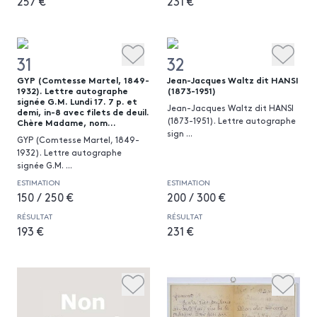
257 €
231 €
31
32
GYP (Comtesse Martel, 1849-
Jean-Jacques Waltz dit HANSI
1932). Lettre autographe
(1873-1951)
signée G.M. Lundi 17. 7 p. et
Jean-Jacques Waltz dit HANSI
demi, in-8 avec filets de deuil.
(1873-1951). Lettre autographe
Chère Madame, nom...
sign
...
GYP (Comtesse Martel, 1849-
1932). Lettre autographe
signée G.M.
...
ESTIMATION
ESTIMATION
150 / 250 €
200 / 300 €
RÉSULTAT
RÉSULTAT
193 €
231 €