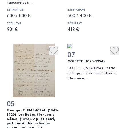
tapuscrites si
...
ESTIMATION
ESTIMATION
600 / 800 €
300 / 400 €
RÉSULTAT
RÉSULTAT
901 €
412 €
07
COLETTE (1873-1954)
COLETTE (1873-1954). Lettre
autographe signée à Claude
Chauvière
...
05
Georges CLEMENCEAU (1841-
1929). Les Boërs. Manuscrit.
S.l.n.d. (1896). 7 p. et demi,
petit in-4, demi-chagrin
rouge, dos lisse, titr...