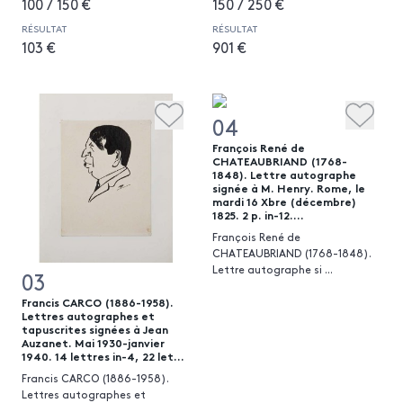
100 / 150 €
150 / 250 €
RÉSULTAT
RÉSULTAT
103 €
901 €
04
François René de
CHATEAUBRIAND (1768-
1848). Lettre autographe
signée à M. Henry. Rome, le
mardi 16 Xbre (décembre)
1825. 2 p. in-12....
François René de
CHATEAUBRIAND (1768-1848).
Lettre autographe si
...
03
Francis CARCO (1886-1958).
Lettres autographes et
tapuscrites signées à Jean
Auzanet. Mai 1930-janvier
1940. 14 lettres in-4, 22 let...
Francis CARCO (1886-1958).
Lettres autographes et