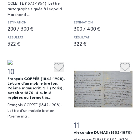
COLETTE (1873-1954). Lettre
autographe signée à Léopold
Marchand
...
ESTIMATION
ESTIMATION
200 / 300 €
300 / 400 €
RÉSULTAT
RÉSULTAT
322 €
322 €
10
François COPPÉE (1842-1908).
Lettre d'un mobile breton.
Poème manuscrit. S.l. (Paris),
octobre 1870. 4 p. in-8
repliées au format in...
François COPPÉE (1842-1908).
Lettre d'un mobile breton.
Poème ma
...
11
Alexandre DUMAS (1802-1870)
Alexandre DUMAS (1802-1870).