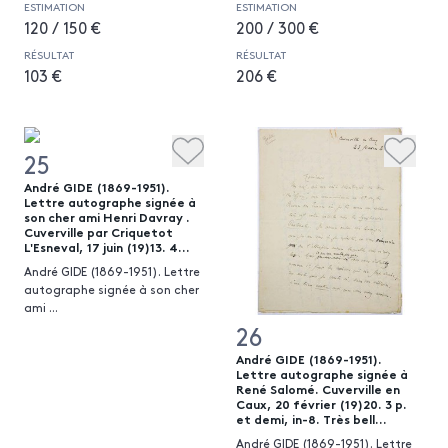
ESTIMATION
ESTIMATION
120 / 150 €
200 / 300 €
RÉSULTAT
RÉSULTAT
103 €
206 €
25
André GIDE (1869-1951).
Lettre autographe signée à
son cher ami Henri Davray .
Cuverville par Criquetot
L'Esneval, 17 juin (19)13. 4...
André GIDE (1869-1951). Lettre
autographe signée à son cher
ami
...
26
André GIDE (1869-1951).
Lettre autographe signée à
René Salomé. Cuverville en
Caux, 20 février (19)20. 3 p.
et demi, in-8. Très bell...
André GIDE (1869-1951). Lettre