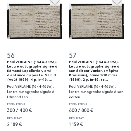
56
57
Paul VERLAINE (1844-1896).
Paul VERLAINE (1844-1896).
Lettre autographe signée à
Lettre autographe signée à
Edmond Lepelletier, ami
son éditeur Vanier. (Hôpital
d'enfance du poète. S.l.n.d.
Broussais), Samedi 10 mars
(Août 1869). 4 p. in-16. ...
(1888). 2 p. in-16, re...
Paul VERLAINE (1844-1896).
Paul VERLAINE (1844-1896).
Lettre autographe signée à
Lettre autographe signée à son
Edmond Lep
...
éditeu
...
ESTIMATION
ESTIMATION
300 / 400 €
600 / 800 €
RÉSULTAT
RÉSULTAT
2 189 €
1 159 €