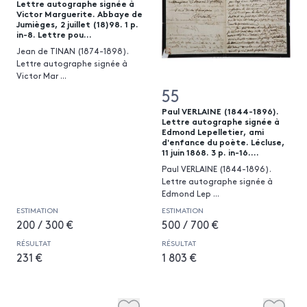
Lettre autographe signée à
Victor Marguerite. Abbaye de
Jumièges, 2 juillet (18)98. 1 p.
in-8. Lettre pou...
Jean de TINAN (1874-1898).
Lettre autographe signée à
Victor Mar
...
55
Paul VERLAINE (1844-1896).
Lettre autographe signée à
Edmond Lepelletier, ami
d'enfance du poète. Lécluse,
11 juin 1868. 3 p. in-16....
Paul VERLAINE (1844-1896).
Lettre autographe signée à
Edmond Lep
...
ESTIMATION
ESTIMATION
200 / 300 €
500 / 700 €
RÉSULTAT
RÉSULTAT
231 €
1 803 €