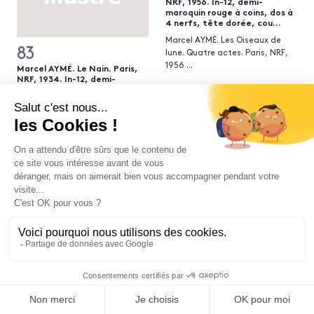
NRF, 1956. In-12, demi-
maroquin rouge à coins, dos à
4 nerfs, tête dorée, cou...
Marcel AYMÉ. Les Oiseaux de
83
lune. Quatre actes. Paris, NRF,
1956
...
Marcel AYMÉ. Le Nain. Paris,
NRF, 1934. In-12, demi-
maroquin rouge à coins, dos à
4 nerfs, tête dorée,
couverture et dos, étui (Reli...
Marcel AYMÉ. Le Nain. Paris,
NRF, 1934. In-12, demi-maroquin
rou
...
ESTIMATION
ESTIMATION
400 / 600 €
300 / 400 €
RÉSULTAT
RÉSULTAT
563 €
313 €
87
Marcel AYMÉ. La Rue sans
nom. Paris, NRF, 1930. In-4,