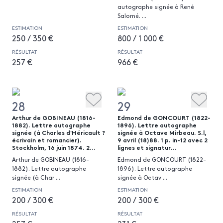
autographe signée à René
Salomé.
...
ESTIMATION
ESTIMATION
250 / 350 €
800 / 1 000 €
RÉSULTAT
RÉSULTAT
257 €
966 €
28
29
Arthur de GOBINEAU (1816-
Edmond de GONCOURT (1822-
1882). Lettre autographe
1896). Lettre autographe
signée (à Charles d'Héricault ?
signée à Octave Mirbeau. S.l,
écrivain et romancier).
9 avril (18)88. 1 p. in-12 avec 2
Stockholm, 16 juin 1874. 2...
lignes et signatur...
Arthur de GOBINEAU (1816-
Edmond de GONCOURT (1822-
1882). Lettre autographe
1896). Lettre autographe
signée (à Char
...
signée à Octav
...
ESTIMATION
ESTIMATION
200 / 300 €
200 / 300 €
RÉSULTAT
RÉSULTAT