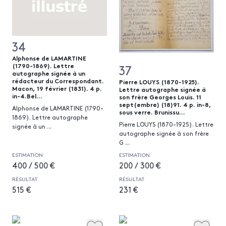
34
Alphonse de LAMARTINE
(1790-1869). Lettre
37
autographe signée à un
rédacteur du Correspondant.
Pierre LOUYS (1870-1925).
Macon, 19 février (1831). 4 p.
Lettre autographe signée à
in-4.Bel...
son frère Georges Louis. 11
sept(embre) (18)91. 4 p. in-8,
Alphonse de LAMARTINE (1790-
sous verre. Brunissu...
1869). Lettre autographe
Pierre LOUYS (1870-1925). Lettre
signée à un
...
autographe signée à son frère
G
...
ESTIMATION
ESTIMATION
400 / 500 €
200 / 300 €
RÉSULTAT
RÉSULTAT
515 €
231 €