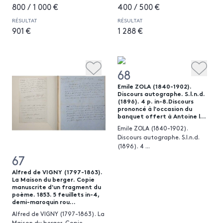
800 / 1 000 €
400 / 500 €
RÉSULTAT
RÉSULTAT
901 €
1 288 €
68
Emile ZOLA (1840-1902).
Discours autographe. S.l.n.d.
(1896). 4 p. in-8.Discours
prononcé à l'occasion du
banquet offert à Antoine l...
Emile ZOLA (1840-1902).
Discours autographe. S.l.n.d.
(1896). 4
...
67
Alfred de VIGNY (1797-1863).
La Maison du berger. Copie
manuscrite d'un fragment du
poème. 1853. 5 feuillets in-4,
demi-maroquin rou...
Alfred de VIGNY (1797-1863). La
Maison du berger. Copie