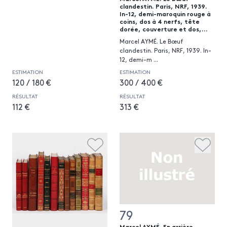
clandestin. Paris, NRF, 1939.
In-12, demi-maroquin rouge à
coins, dos à 4 nerfs, tête
dorée, couverture et dos,...
Marcel AYMÉ. Le Bœuf
clandestin. Paris, NRF, 1939. In-
12, demi-m
...
ESTIMATION
ESTIMATION
120 / 180 €
300 / 400 €
RÉSULTAT
RÉSULTAT
112 €
313 €
79
Marcel AYMÉ. En arrière.