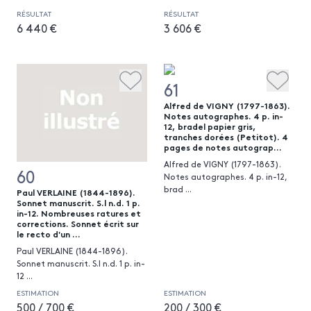
RÉSULTAT
RÉSULTAT
6 440 €
3 606 €
61
Alfred de VIGNY (1797-1863).
Notes autographes. 4 p. in-
12, bradel papier gris,
tranches dorées (Petitot). 4
pages de notes autograp...
Alfred de VIGNY (1797-1863).
60
Notes autographes. 4 p. in-12,
brad
...
Paul VERLAINE (1844-1896).
Sonnet manuscrit. S.l n.d. 1 p.
in-12. Nombreuses ratures et
corrections. Sonnet écrit sur
le recto d'un ...
Paul VERLAINE (1844-1896).
Sonnet manuscrit. S.l n.d. 1 p. in-
12
...
ESTIMATION
ESTIMATION
500 / 700 €
200 / 300 €