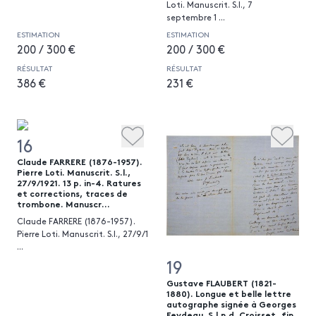
Loti. Manuscrit. S.l., 7
septembre 1
...
ESTIMATION
ESTIMATION
200 / 300 €
200 / 300 €
RÉSULTAT
RÉSULTAT
386 €
231 €
16
Claude FARRERE (1876-1957).
Pierre Loti. Manuscrit. S.l.,
27/9/1921. 13 p. in-4. Ratures
et corrections, traces de
trombone. Manuscr...
Claude FARRERE (1876-1957).
Pierre Loti. Manuscrit. S.l., 27/9/1
...
19
Gustave FLAUBERT (1821-
1880). Longue et belle lettre
autographe signée à Georges
Feydeau. S.l.n.d. Croisset, fin