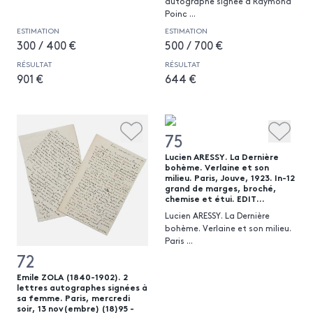
autographe signée à Raymond
Poinc
...
ESTIMATION
ESTIMATION
300 / 400 €
500 / 700 €
RÉSULTAT
RÉSULTAT
901 €
644 €
75
Lucien ARESSY. La Dernière
bohème. Verlaine et son
milieu. Paris, Jouve, 1923. In-12
grand de marges, broché,
chemise et étui. EDIT...
Lucien ARESSY. La Dernière
bohème. Verlaine et son milieu.
Paris
...
72
Emile ZOLA (1840-1902). 2
lettres autographes signées à
sa femme. Paris, mercredi
soir, 13 nov(embre) (18)95 -