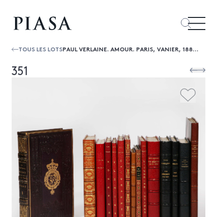
TOUS LES LOTS
PAUL VERLAINE. AMOUR. PARIS, VANIER, 1888. IN-12, BRADEL DEMI-MAROQUIN ROUGE À COINS, TÊTE DORÉE, COUVERTURE ET DOS, ÉTUI (TCHÉKÉROU...
351