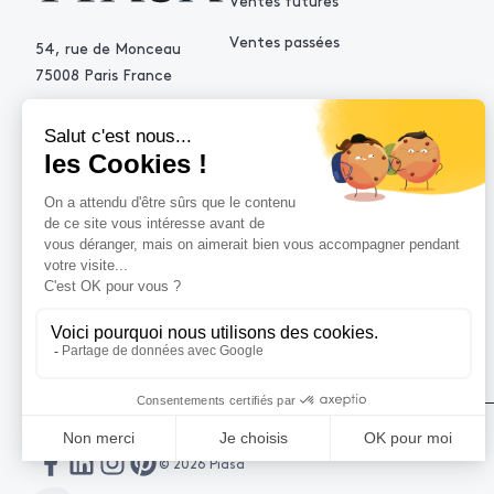
Ventes futures
Ventes passées
54, rue de Monceau
75008 Paris France
+33 (0)1 53 34 10 10
contact@piasa.fr
AIDE
Comment acheter ?
Vendre avec Piasa
Demande d’estimation
© 2026 Piasa