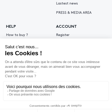
Lastest news
PRESS & MEDIA AREA
HELP
ACCOUNT
How to buy ?
Register
How to sell ?
Log in
Get an estimate
© 2026 Piasa
Legal Notice
Privacy policy
Cookie policy
Terms & Conditions of use