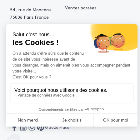
Ventes passées
54, rue de Monceau
75008 Paris France
+33 (0)1 53 34 10 10
contact@piasa.fr
AIDE
Comment acheter ?
Vendre avec Piasa
Demande d’estimation
© 2026 Piasa