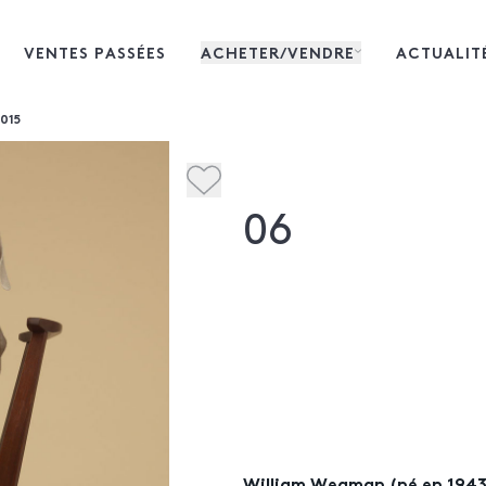
VENTES PASSÉES
ACHETER/VENDRE
ACTUALIT
015
06
William Wegman (né en 1943