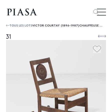
TOUS LES LOTS
VICTOR COURTAY (1896-1987)CHAUFFEUSE COIN DE FEUCHÊNE ET PAILLEDATE DE CRÉATION : VERS 1940H 77,5 × L 53,5 × P 60,5 CM
31