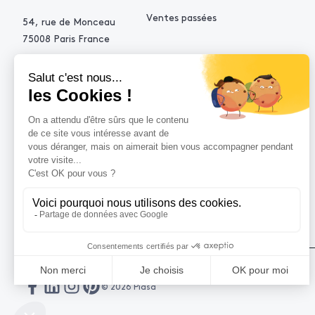
Ventes passées
54, rue de Monceau
75008 Paris France
+33 (0)1 53 34 10 10
contact@piasa.fr
AIDE
Comment acheter ?
Vendre avec Piasa
Demande d’estimation
© 2026 Piasa