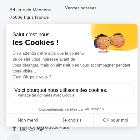
Ventes passées
54, rue de Monceau
75008 Paris France
+33 (0)1 53 34 10 10
contact@piasa.fr
AIDE
Comment acheter ?
Vendre avec Piasa
Demande d’estimation
© 2026 Piasa