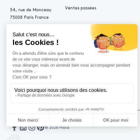
Ventes passées
54, rue de Monceau
75008 Paris France
+33 (0)1 53 34 10 10
contact@piasa.fr
AIDE
Comment acheter ?
Vendre avec Piasa
Demande d’estimation
© 2026 Piasa