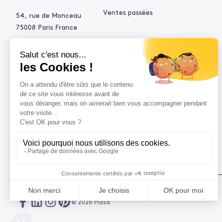
Ventes passées
54, rue de Monceau
75008 Paris France
+33 (0)1 53 34 10 10
contact@piasa.fr
AIDE
Comment acheter ?
Vendre avec Piasa
Demande d’estimation
© 2026 Piasa