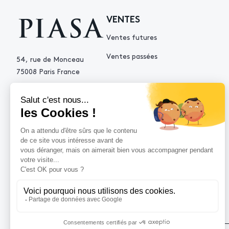
VENTES
Ventes futures
Ventes passées
54, rue de Monceau
75008 Paris France
+33 (0)1 53 34 10 10
contact@piasa.fr
AIDE
Comment acheter ?
Vendre avec Piasa
Demande d’estimation