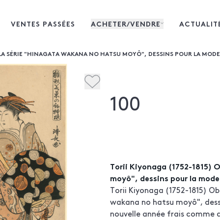
VENTES PASSÉES
ACHETER/VENDRE
ACTUALIT
 LA SÉRIE "HINAGATA WAKANA NO HATSU MOYÔ", DESSINS POUR LA MODE, 
100
Torii Kiyonaga (1752-1815) 
moyô", dessins pour la mode, 
Torii Kiyonaga (1752-1815) Ob
wakana no hatsu moyô", dessin
nouvelle année frais comme d