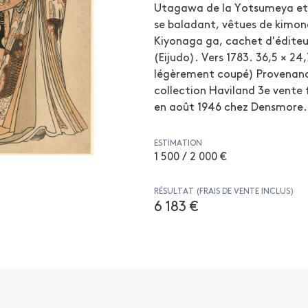
Utagawa de la Yotsumeya et 
se baladant, vêtues de kimon
Kiyonaga ga, cachet d'édite
(Eijudo). Vers 1783. 36,5 × 24
légèrement coupé) Provenance
collection Haviland 3e vente f
en août 1946 chez Densmore.
ESTIMATION
1 500 / 2 000 €
RÉSULTAT (FRAIS DE VENTE INCLUS)
6 183 €