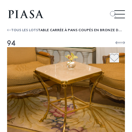
TOUS LES LOTS
TABLE CARRÉE À PANS COUPÉS EN BRONZE DORÉ DESSUS MARBRE BEIGE À PIEDS DE BICHE 60X50X52 CM VELADOR CUADRADO EN METAL DORADO Y TAP...
94