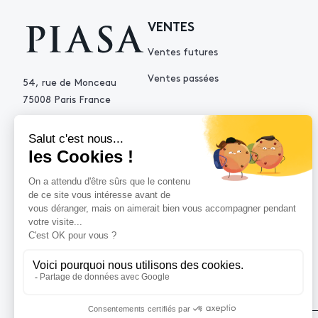
VENTES
Ventes futures
Ventes passées
54, rue de Monceau
75008 Paris France
+33 (0)1 53 34 10 10
contact@piasa.fr
AIDE
Comment acheter ?
Vendre avec Piasa
Demande d’estimation