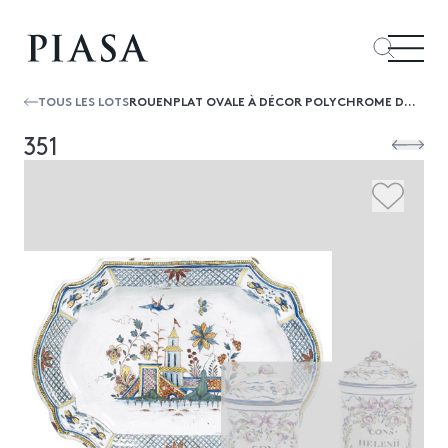
TOUS LES LOTS
ROUENPLAT OVALE À DÉCOR POLYCHROME DE PAGODES SUR TERRASSE.XVIIIE SIÈCLEL.34 CM(ÉCLATS)
351