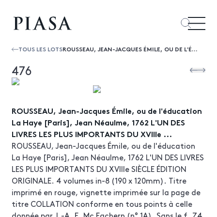
TOUS LES LOTS
ROUSSEAU, JEAN-JACQUES ÉMILE, OU DE L'ÉDUCATION LA HAYE [PARIS], JEAN NÉAULME, 1762 L'UN DES LIVRES LES PLUS IMPORTANTS DU XVIIIE ...
476
ROUSSEAU, Jean-Jacques Émile, ou de l'éducation
La Haye [Paris], Jean Néaulme, 1762 L'UN DES
LIVRES LES PLUS IMPORTANTS DU XVIIIe ...
ROUSSEAU, Jean-Jacques Émile, ou de l'éducation
La Haye [Paris], Jean Néaulme, 1762 L'UN DES LIVRES
LES PLUS IMPORTANTS DU XVIIIe SIÈCLE ÉDITION
ORIGINALE. 4 volumes in-8 (190 x 120mm). Titre
imprimé en rouge, vignette imprimée sur la page de
titre COLLATION conforme en tous points à celle
donnée par J.-A. E. Mc Eachern (n° 1A). Sans le f. Z4