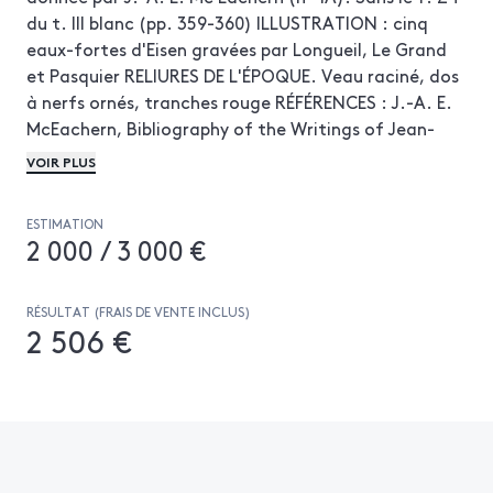
du t. III blanc (pp. 359-360) ILLUSTRATION : cinq
eaux-fortes d'Eisen gravées par Longueil, Le Grand
et Pasquier RELIURES DE L'ÉPOQUE. Veau raciné, dos
à nerfs ornés, tranches rouge RÉFÉRENCES : J.-A. E.
McEachern, Bibliography of the Writings of Jean-
Jacques Rousseau, 2, Oxford, 1989, pp. 73-81, n° 1A
VOIR PLUS
(qui signale au passage qu'il n'y a jamais de faux-
titre au premier volume, comme c'est bien le cas ici)
ESTIMATION
-- Cohen-de Ricci, 903 Petites retaurations sur le
2 000 / 3 000 €
plat supérieur du tome I
RÉSULTAT (FRAIS DE VENTE INCLUS)
2 506 €