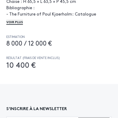
Chaise : H 65,5 × L 63,5 × P 45,5 cm
Bibliographie :
- The Furniture of Poul Kjaerholm: Catalogue
Raisonne, Sheridan, pp. 100, 101
VOIR PLUS
- Poul Kjaerholm, Harlang, pp. 23, 92 à 95, 177
- Poul Kjaerholm, Tojner, pp. 60, 61
ESTIMATION
- Poul Kjaerholm: Furniture Architect, Sheridan,
8 000 / 12 000 €
pp. 90, 91
RÉSULTAT (FRAIS DE VENTE INCLUS)
10 400 €
S’INSCRIRE À LA NEWSLETTER