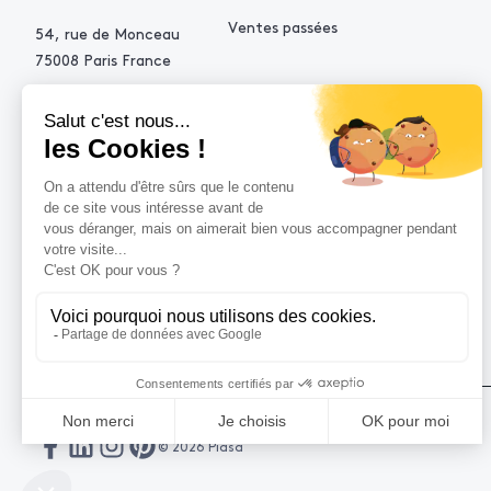
Ventes passées
54, rue de Monceau
75008 Paris France
+33 (0)1 53 34 10 10
contact@piasa.fr
AIDE
Comment acheter ?
Vendre avec Piasa
Demande d’estimation
© 2026 Piasa