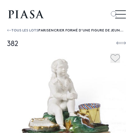
TOUS LES LOTS
PARISENCRIER FORMÉ D’UNE FIGURE DE JEUNE GARÇON EN BISCUIT ASSIS SUR UNE BASE RECTANGULAIRE PRÈS D’UN TAMBOUR ET D’UNE COQUILLE À DÉ...
382