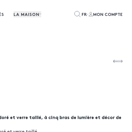
ÉS
LA MAISON
FR
MON COMPTE
oré et verre taillé, à cinq bras de lumière et décor de
ré et verre taillé,