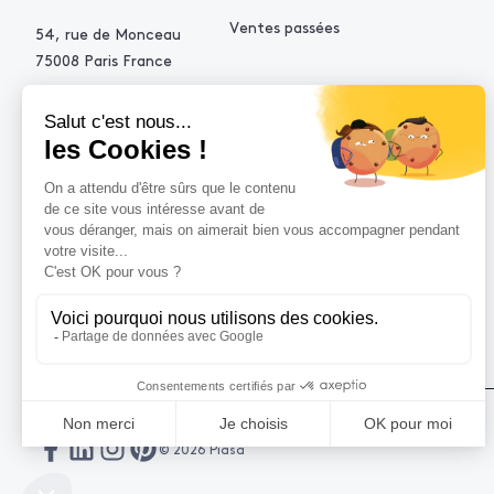
Ventes passées
54, rue de Monceau
75008 Paris France
+33 (0)1 53 34 10 10
contact@piasa.fr
AIDE
Comment acheter ?
Vendre avec Piasa
Demande d’estimation
© 2026 Piasa