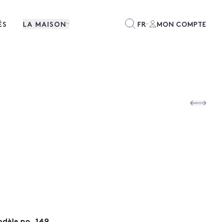
ÉS
LA MAISON
FR
MON COMPTE
dèle no. 149