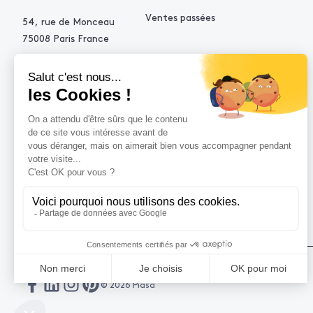
Ventes passées
54, rue de Monceau
75008 Paris France
+33 (0)1 53 34 10 10
contact@piasa.fr
AIDE
Comment acheter ?
Vendre avec Piasa
Demande d’estimation
© 2026 Piasa