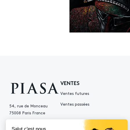
VENTES
Ventes futures
Ventes passées
54, rue de Monceau
75008 Paris France
+33 (0)1 53 34 10 10