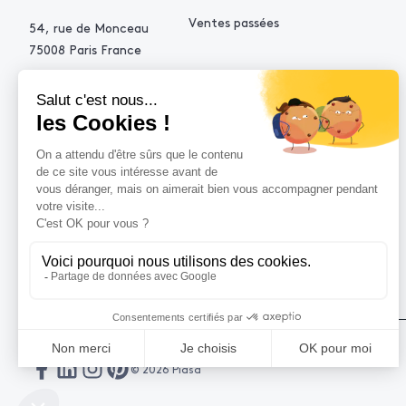
Ventes passées
54, rue de Monceau
75008 Paris France
+33 (0)1 53 34 10 10
contact@piasa.fr
AIDE
Comment acheter ?
Vendre avec Piasa
Demande d’estimation
© 2026 Piasa