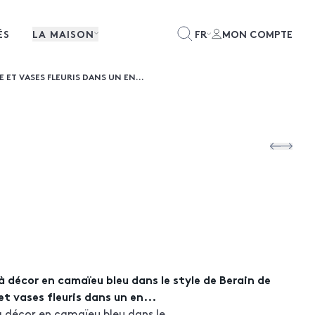
ÉS
LA MAISON
FR
MON COMPTE
ET VASES FLEURIS DANS UN EN...
 décor en camaïeu bleu dans le style de Berain de
t vases fleuris dans un en...
à décor en camaïeu bleu dans le