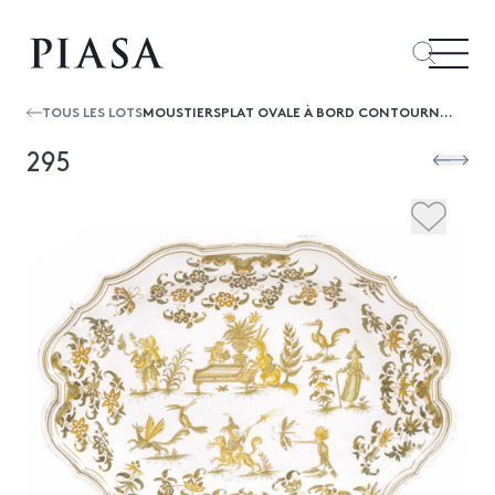
TOUS LES LOTS
MOUSTIERSPLAT OVALE À BORD CONTOURNÉ À DÉCOR EN CAMAÏEU VERT ET ORANGÉ DE FIGURES GROTESQUES ET ANIMAUX FANTASTIQUES SUR SEPT TERRAS...
295