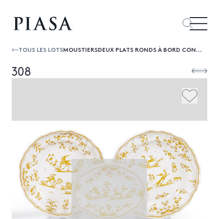
TOUS LES LOTS
MOUSTIERSDEUX PLATS RONDS À BORD CONTOURNÉ À DÉCOR EN CAMAÏEU ORANGÉ DE FIGURES GROTESQUES ET ANIMAUX FANTASTIQUES.XVIIIE SIÈCLEØ 28 CM
308