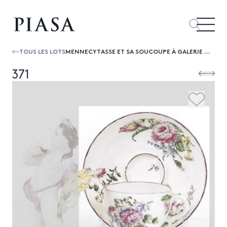
TOUS LES LOTS
MENNECYTASSE ET SA SOUCOUPE À GALERIE À DÉCOR POLYCHROME DE BOUQUETS DE FLEURS, FILET POURPRE SUR LES BORDS, L’ANSE EN FORME DE BRAN...
371