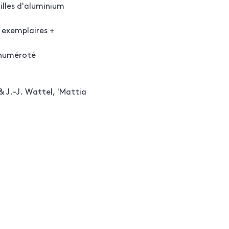
illes d'aluminium
8 exemplaires +
 numéroté
 & J.-J. Wattel, 'Mattia
toire, Paris, 2015,