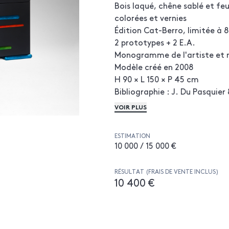
Bois laqué, chêne sablé et feu
colorées et vernies
Édition Cat-Berro, limitée à 
2 prototypes + 2 E.A.
Monogramme de l'artiste et
Modèle créé en 2008
H 90 × L 150 × P 45 cm
Bibliographie : J. Du Pasquier
Bonetti, Vol. 1', Ed. Louvre Vic
VOIR PLUS
modèle similaire p. 515
ESTIMATION
10 000 / 15 000 €
RÉSULTAT (FRAIS DE VENTE INCLUS)
10 400 €