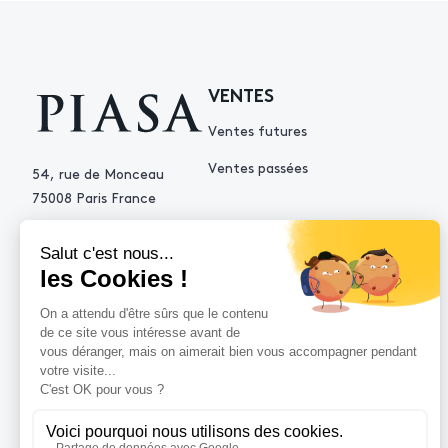
VENTES
Ventes futures
Ventes passées
54, rue de Monceau
75008 Paris France
+33 (0)1 53 34 10 10
contact@piasa.fr
AIDE
Comment acheter ?
Vendre avec Piasa
Demande d’estimation