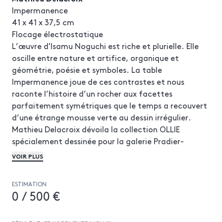
Impermanence
41 x 41 x 37,5 cm
Flocage électrostatique
L’œuvre d'Isamu Noguchi est riche et plurielle. Elle
oscille entre nature et artifice, organique et
géométrie, poésie et symboles. La table
Impermanence joue de ces contrastes et nous
raconte l’histoire d’un rocher aux facettes
parfaitement symétriques que le temps a recouvert
d’une étrange mousse verte au dessin irrégulier.
Mathieu Delacroix dévoila la collection OLLIE
spécialement dessinée pour la galerie Pradier-
Jeauneau lors de la PDW 2024. Cette collection
VOIR PLUS
composée de plusieurs mobiliers et de luminaires fut
aussi remarquée à l’occasion du PAD Londres
ESTIMATION
d’octobre.
0 / 500 €