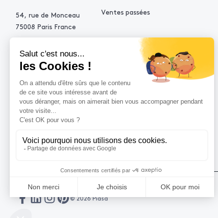
Ventes passées
54, rue de Monceau
75008 Paris France
+33 (0)1 53 34 10 10
contact@piasa.fr
AIDE
Comment acheter ?
Vendre avec Piasa
Demande d’estimation
© 2026 Piasa