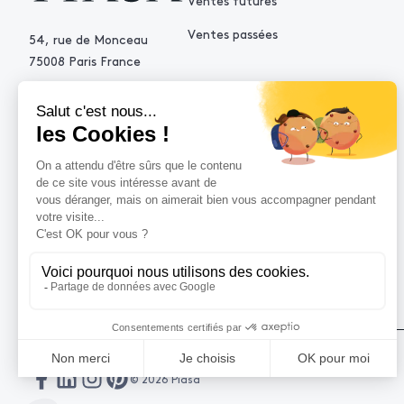
Ventes futures
Ventes passées
54, rue de Monceau
75008 Paris France
+33 (0)1 53 34 10 10
contact@piasa.fr
AIDE
Comment acheter ?
Vendre avec Piasa
Demande d’estimation
© 2026 Piasa