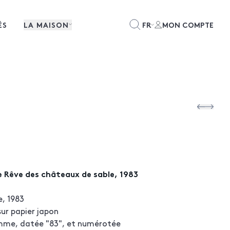
ÉS
LA MAISON
FR
MON COMPTE
e Rêve des châteaux de sable, 1983
e, 1983
sur papier japon
me, datée "83", et numérotée