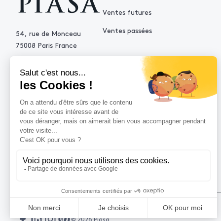
Ventes futures
Ventes passées
54, rue de Monceau
75008 Paris France
+33 (0)1 53 34 10 10
contact@piasa.fr
AIDE
Comment acheter ?
Vendre avec Piasa
Demande d’estimation
© 2026 Piasa