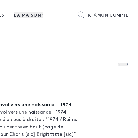
ÉS
LA MAISON
FR
MON COMPTE
nvol vers une naissance - 1974
vol vers une naissance - 1974
gné en bas à droite : "1974 / Reims
 au centre en haut (page de
ur Charls [sic] Brigittttte [sic]"