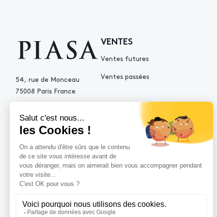
VENTES
Ventes futures
Ventes passées
54, rue de Monceau
75008 Paris France
+33 (0)1 53 34 10 10
contact@piasa.fr
AIDE
Comment acheter ?
Vendre avec Piasa
Demande d’estimation