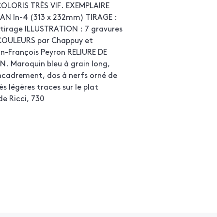
COLORIS TRÈS VIF. EXEMPLAIRE
AN In-4 (313 x 232mm) TIRAGE :
l tirage ILLUSTRATION : 7 gravures
 COULEURS par Chappuy et
ean-François Peyron RELIURE DE
. Maroquin bleu à grain long,
'encadrement, dos à nerfs orné de
ès légères traces sur le plat
e Ricci, 730