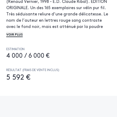
(Renaud Vernier, 1998 - E.D. Claude Ribal). ÉDITION
ORIGINALE. Un des 165 exemplaires sur vélin pur fil.
Très séduisante reliure d’une grande délicatesse. Le
nom de l’auteur en lettres rouge sang contraste
avec le fond noir, mais est atténué par la poudre
d’or qui vient en partie le recouvrir.
VOIR PLUS
ESTIMATION
4 000 / 6 000 €
RÉSULTAT (FRAIS DE VENTE INCLUS)
5 592 €