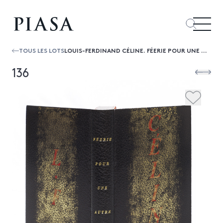
TOUS LES LOTS
LOUIS-FERDINAND CÉLINE. FÉERIE POUR UNE AUTRE FOIS. PARIS, NRF, 1952. IN-12, MAROQUIN NOIR, LARGESBANDES VERTICALES POUDRÉES D’OR SU...
136