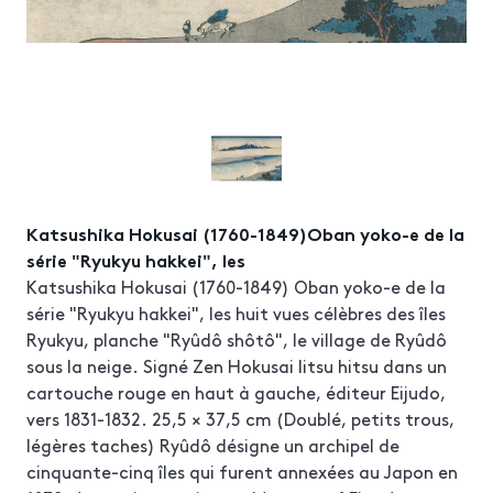
Katsushika Hokusai (1760-1849)Oban yoko-e de la
série "Ryukyu hakkei", les
Katsushika Hokusai (1760-1849) Oban yoko-e de la
série "Ryukyu hakkei", les huit vues célèbres des îles
Ryukyu, planche "Ryûdô shôtô", le village de Ryûdô
sous la neige. Signé Zen Hokusai Iitsu hitsu dans un
cartouche rouge en haut à gauche, éditeur Eijudo,
vers 1831-1832. 25,5 × 37,5 cm (Doublé, petits trous,
légères taches) Ryûdô désigne un archipel de
cinquante-cinq îles qui furent annexées au Japon en