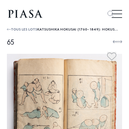
TOUS LES LOTS
KATSUSHIKA HOKUSAI (1760- 1849): HOKUSAI IPPITSU GAFU, MANUEL DE PEINTURE DE HOKUSAI EN UN COUP DE PINCEAUX, 1 VOLUME (COMPLET). EDI...
65