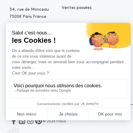
Ventes passées
54, rue de Monceau
75008 Paris France
+33 (0)1 53 34 10 10
contact@piasa.fr
AIDE
Comment acheter ?
Vendre avec Piasa
Demande d’estimation
© 2026 Piasa