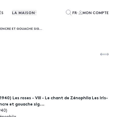
ÉS
LA MAISON
FR
MON COMPTE
E ENCRE ET GOUACHE SIG...
40) Les roses - VIII - Le chant de Zénophila Les iris-
Encre et gouache sig...
940)
Zénophila