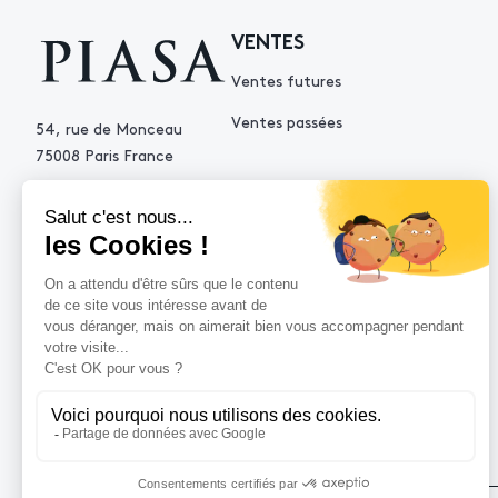
VENTES
Ventes futures
Ventes passées
54, rue de Monceau
75008 Paris France
+33 (0)1 53 34 10 10
contact@piasa.fr
AIDE
Comment acheter ?
Vendre avec Piasa
Demande d’estimation