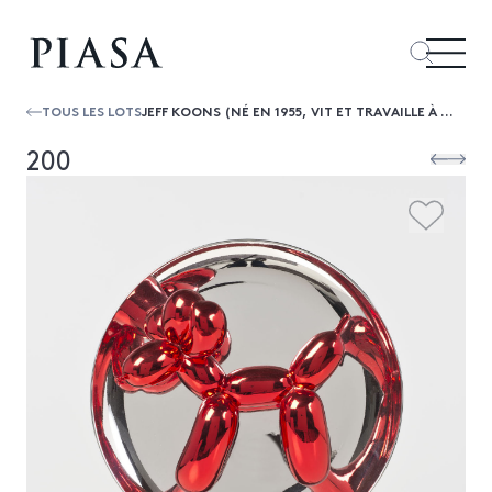
TOUS LES LOTS
JEFF KOONS (NÉ EN 1955, VIT ET TRAVAILLE À NEW YORK) BALLOON DOG (ROUGE), 2002 ASSIETTE EN PORCELAINE MÉTALISÉE NUMÉROTÉE SO...
200