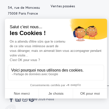
Ventes passées
54, rue de Monceau
75008 Paris France
+33 (0)1 53 34 10 10
contact@piasa.fr
AIDE
Comment acheter ?
Vendre avec Piasa
Demande d’estimation
© 2026 Piasa