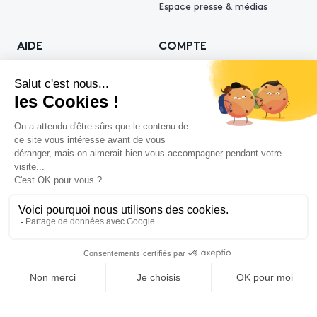
Espace presse & médias
AIDE
COMPTE
Comment acheter ?
S'inscrire
Vendre avec Piasa
Se connecter
Demande d’estimation
© 2026 Piasa
Conditions générales de vente
Mentions légales
Politiques de confidentialité
Politique cookies
Conditions générales d'utilisation