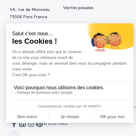
Ventes passées
54, rue de Monceau
75008 Paris France
+33 (0)1 53 34 10 10
contact@piasa.fr
AIDE
Comment acheter ?
Vendre avec Piasa
Demande d’estimation
© 2026 Piasa