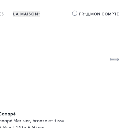
ÉS
LA MAISON
FR
MON COMPTE
)Canapé
napé Merisier, bronze et tissu
 65 × L 170 × P 60 cm