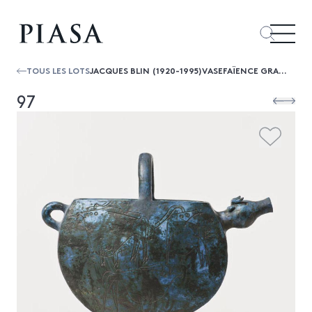
TOUS LES LOTS
JACQUES BLIN (1920-1995)VASEFAÏENCE GRAVÉE ÉMAILLÉESIGNÉDATE DE CRÉATION : VERS 1970H 33 × Ø 22 CM
97