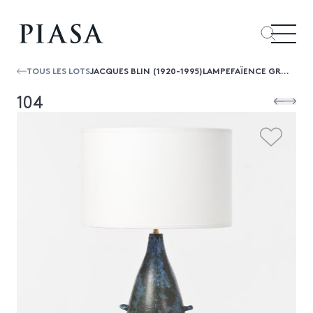
TOUS LES LOTS
JACQUES BLIN (1920-1995)LAMPEFAÏENCE GRAVÉE ÉMAILLÉESIGNÉEDATE DE CRÉATION : VERS 1970H 47 × 18,5 CM
104