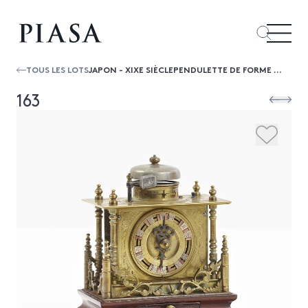
TOUS LES LOTS
JAPON - XIXE SIÈCLEPENDULETTE DE FORME HEXAGONALE EN BRONZE IMITANT UN BRASERO. RICHE DÉCOR GRAVÉ DE RINCEAUX. AVEC SA CLÉ.H.8,5 × Ø...
163