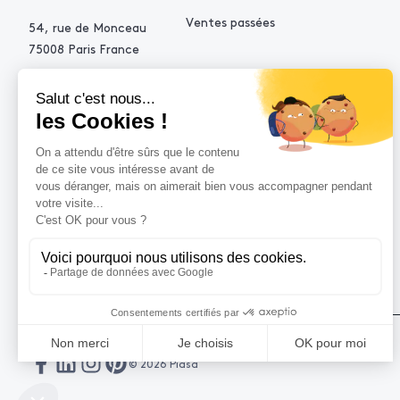
Ventes passées
54, rue de Monceau
75008 Paris France
+33 (0)1 53 34 10 10
contact@piasa.fr
AIDE
Comment acheter ?
Vendre avec Piasa
Demande d’estimation
© 2026 Piasa