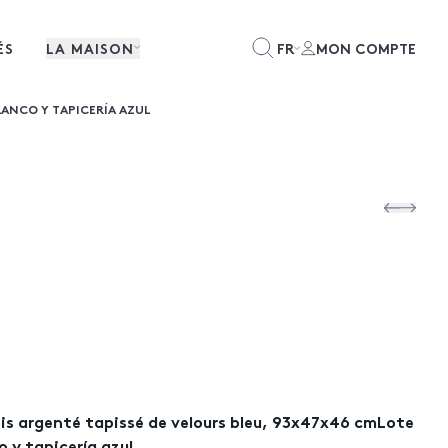
ÉS
LA MAISON
FR
MON COMPTE
LANCO Y TAPICERÍA AZUL
ois argenté tapissé de velours bleu, 93x47x46 cmLote
o y tapicería azul