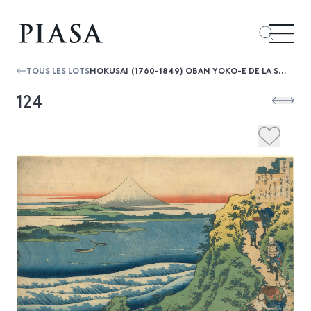
TOUS LES LOTS
HOKUSAI (1760-1849) OBAN YOKO-E DE LA SÉRIE "HYAKUNIN ISSHU UBA GA ETOKI", LES CENT POÈMES RACONTÉS PAR LA NOURRICE, POÈME PAR ÔNAKA...
124