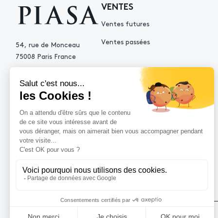
VENTES
Ventes futures
Ventes passées
54, rue de Monceau
75008 Paris France
+33 (0)1 53 34 10 10
contact@piasa.fr
AIDE
Comment acheter ?
Vendre avec Piasa
Demande d’estimation