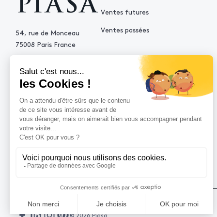
Ventes futures
Ventes passées
54, rue de Monceau
75008 Paris France
+33 (0)1 53 34 10 10
contact@piasa.fr
AIDE
Comment acheter ?
Vendre avec Piasa
Demande d’estimation
© 2026 Piasa