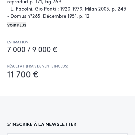
reproduit p. 171, fig.359
- L. Facolni, Gio Ponti : 1920-1979, Milan 2005, p. 243
- Domus n°265, Décembre 1951, p. 12
- Domus n°286, Septembre 1953, p. 34
VOIR PLUS
ESTIMATION
7 000 / 9 000 €
RÉSULTAT (FRAIS DE VENTE INCLUS)
11 700 €
S’INSCRIRE À LA NEWSLETTER