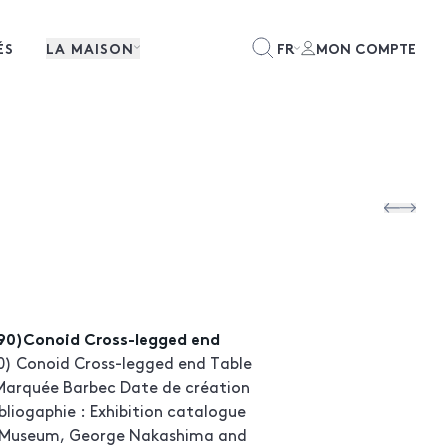
ÉS
LA MAISON
FR
MON COMPTE
90)Conoid Cross-legged end
) Conoid Cross-legged end Table
Marquée Barbec Date de création
ibliogaphie : Exhibition catalogue
t Museum, George Nakashima and