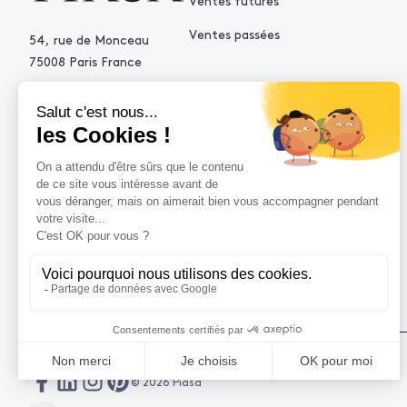
Ventes futures
Ventes passées
54, rue de Monceau
75008 Paris France
+33 (0)1 53 34 10 10
contact@piasa.fr
AIDE
Comment acheter ?
Vendre avec Piasa
Demande d’estimation
© 2026 Piasa