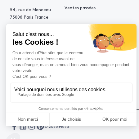
Ventes passées
54, rue de Monceau
75008 Paris France
+33 (0)1 53 34 10 10
contact@piasa.fr
AIDE
Comment acheter ?
Vendre avec Piasa
Demande d’estimation
© 2026 Piasa